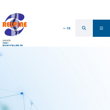
FR
UN SITE
CHU-
MONTPELLIER.FR