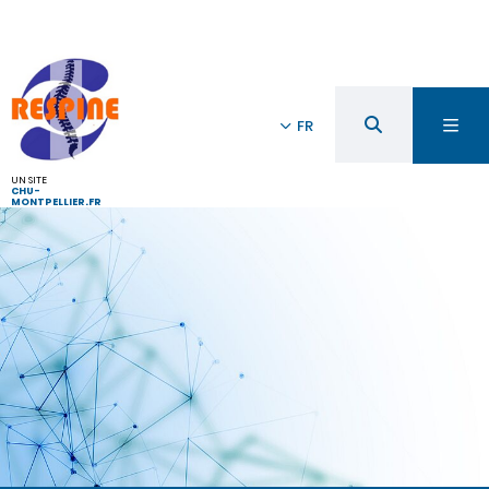
FR
UN SITE
CHU-
MONTPELLIER.FR